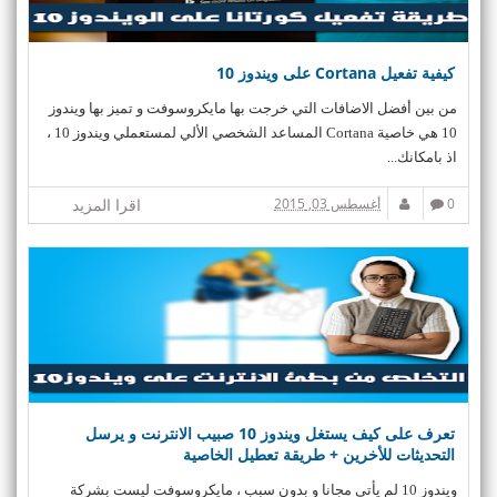
كيفية تفعيل Cortana على ويندوز 10
من بين أفضل الاضافات التي خرجت بها مايكروسوفت و تميز بها ويندوز
10 هي خاصية Cortana المساعد الشخصي الألي لمستعملي ويندوز 10 ،
اذ بامكانك...
0
أغسطس 03, 2015
اقرا المزيد
تعرف على كيف يستغل ويندوز 10 صبيب الانترنت و يرسل
التحديثات للأخرين + طريقة تعطيل الخاصية
ويندوز 10 لم يأتي مجانا و بدون سبب ، مايكروسوفت ليست بشركة