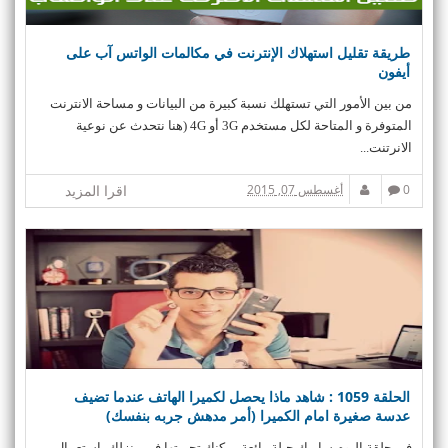
n
طريقة تقليل استهلاك الإنترنت في مكالمات الواتس آب على
أيفون
من بين الأمور التي تستهلك نسبة كبيرة من البيانات و مساحة الانترنت
المتوفرة و المتاحة لكل مستخدم 3G أو 4G (هنا نتحدث عن نوعية
الانرتنت...
0
أغسطس 07, 2015
اقرا المزيد
الحلقة 1059 : شاهد ماذا يحصل لكميرا الهاتف عندما تضيف
عدسة صغيرة امام الكميرا (أمر مدهش جربه بنفسك)
في حلقة اليوم ساريك حيلة رائعة يمكنك تجربتها في منزلك بإستعمال