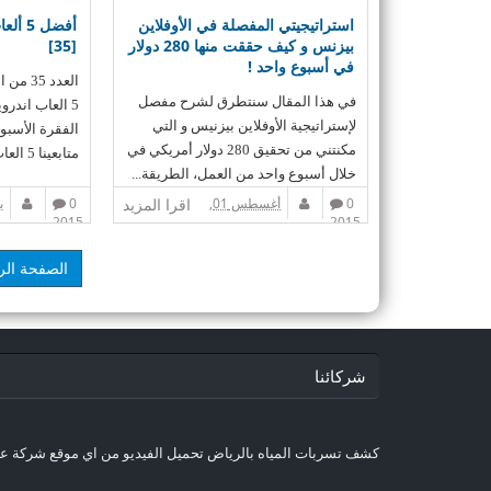
استراتيجيتي المفصلة في الأوفلاين
أفضل 5
بيزنس و كيف حققت منها 280 دولار
[35]
في أسبوع واحد !
العدد 5
في هذا المقال سنتطرق لشرح مفصل
5 العاب اندرو
لإستراتيجية الأوفلاين بيزنيس و التي
الفقرة الأسبوع
مكنتني من تحقيق 280 دولار أمريكي في
متابعينا 5 العاب مميزة...
خلال أسبوع واحد من العمل، الطريقة...
0
أغسطس 01,
اقرا المزيد
0
2015
2015
الصفحة الر
شركائنا
كشف تسربات المياه بالرياض
تحميل الفيديو من اي موقع
شركة عز