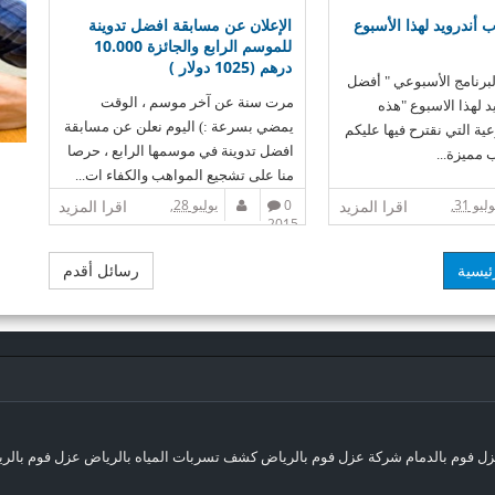
 ألعاب أندرويد لهذا الأسبوع
الإعلان عن مسابقة افضل تدوينة
للموسم الرابع والجائزة 10.000
درهم (1025 دولار )
3 من البرنامج الأسبوعي " أفضل
مرت سنة عن آخر موسم ، الوقت
يد لهذا الاسبوع "هذه
يمضي بسرعة :) اليوم نعلن عن مسابقة
ية التي نقترح فيها عليكم
افضل تدوينة في موسمها الرابع ، حرصا
منا على تشجيع المواهب والكفاء ات...
يوليو 31,
اقرا المزيد
0
يوليو 28,
اقرا المزيد
2015
ئيسية
رسائل أقدم
ل فوم بالدمام
شركة عزل فوم بالرياض
كشف تسربات المياه بالرياض
عزل فوم بالر