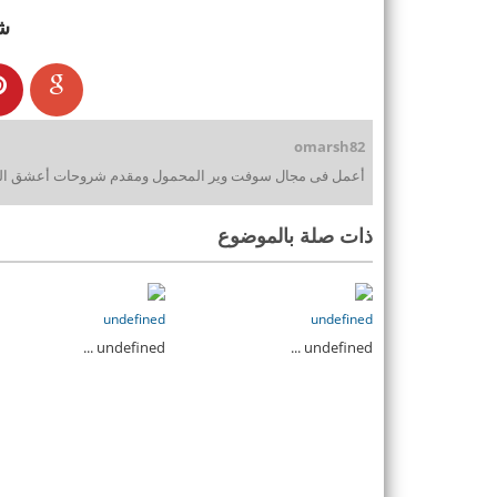
ش
omarsh82
أعمل فى مجال سوفت وير المحمول ومقدم شروحات أعشق التقن
ذات صلة بالموضوع
undefined
undefined
undefined ...
undefined ...