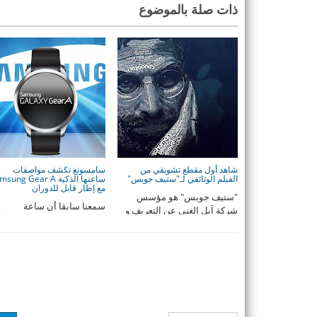
ذات صلة بالموضوع
شاهد أول مقطع تشويقي من
سامسونغ تكشف مواصفات
الفيلم الوثائقي لـ"ستيف جوبس"
ساعتها الذكية ung Gear A
مع إطار قابل للدوران
"ستيف جوبس" هو مؤسس
سمعنا سابقا أن ساعة
شركة آبل الغني عن التعريف و
Samsung Gear A ستكون
الرجل الذي كان له الفضل في
ساعة ذكية من سامسونغ بش
...
دائ ...