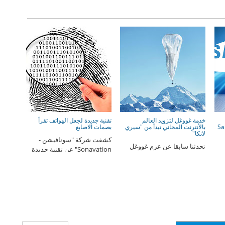
خدمة غووغل لتزويد العالم
تقنية جديدة لجعل الهواتف تقرأ
Sams
بالأنترنت المجاني تبدأ من "سيري
بصمات الاصابع
لانكا"
كشفت شركة "سونافيشن -
تحدثنا سابقا عن عزم غووغل
Sonavation" عن تقنية جديدة
 أول
تزويد العالم بالأنترنت المجاني
تتيح إمكانية قراءة الهوات ...
كل
من خلاله مشروعها ...