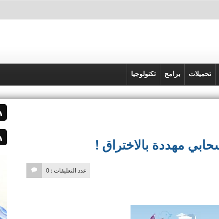
تحميلات
برامج
تكنولوجيا
حابي مهددة بالاختراق !
عدد التعليقات : 0