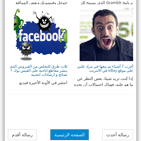
برنامج Gramblr الذي يسمح لك
جوجل وفيسوبك وبعض المواقع
برفع صورك على حسا ...
الأخرى التي تدخل ضمن ...
أغرب 7 أشياء تم بيعها في مزاد علني
ثلاث طرق للتخلص من الفيروس الذي
على موقع eBay في الانترنت
ينشر مقاطع اباحية على الفيس بوك +
نصائح و ارشادات لتجنبه
إذا كنت تريد شيئا، بغض النظر عن
انتشر في الأونة الأخيرة فيديو
ما هو عليه، فهناك احتمالات أن تجده
ايباحي على الفيس بوك بشكل
على موق ...
عشوائي و أصاب العد ...
رسالة أحدث
الصفحة الرئيسية
رسالة أقدم