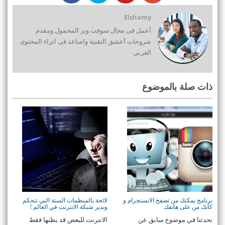
Elshamy
أعمل فى مجال سوفت وير المحمول ومقدم
شروحات أعشق التقنية واساعد فى اثراء المحتوى
العربى
ذات صلة بالموضوع
برنامج يمكنك من تصفح الانستجرام و
لائحة بالمنظمات الستة التي تتحكم
كأنك من على هاتفك
وتدير شبكة الانترنت في العالم !
تحدثنا في موضوع سابق عن
الانترنت للبعض قد يظنها فقط