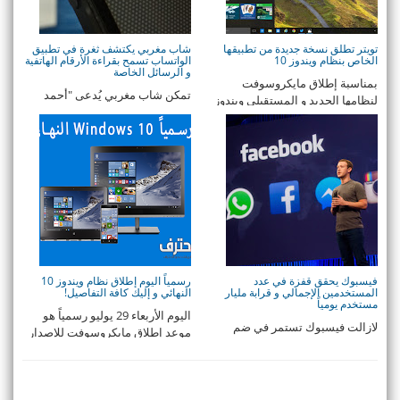
تويتر تطلق نسخة جديدة من تطبيقها
شاب مغربي يكتشف ثغرة في تطبيق
الخاص بنظام ويندوز 10
الواتساب تسمح بقراءة الأرقام الهاتفية
و الرسائل الخاصة
بمناسبة إطلاق مايكروسوفت
تمكن شاب مغربي يُدعى "أحمد
لنظامها الجديد و المستقبلي ويندوز
لكسايس" (19 عاما) من إكتشاف
10، أطلقت تويتر ...
ثغرة في تطبيق الدرد ...
فيسبوك يحقق قفزة في عدد
رسمياً اليوم إطلاق نظام ويندوز 10
المستخدمين الإجمالي و قرابة مليار
النهائي و إليك كافة التفاصيل!
مستخدم يومياً
اليوم الأربعاء 29 يوليو رسمياً هو
لازالت فيسبوك تستمر في ضم
موعد إطلاق مايكروسوفت للإصدار
الملايين من المستخدمين و تحقق
الكامل من ...
قفزات عالية في معد ...