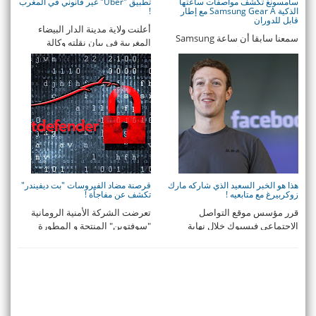
سامسونغ تكشف مواصفات ساعتها
تطبيق "Uber" غير قانوني في المغرب
الذكية Samsung Gear A مع إطار
!
قابل للدوران
أعلنت ولاية مدينة الدار البيضاء
سمعنا سابقا أن ساعة Samsung
المغربية في بيان نقلته وكالة
Gear A ستكون أول ساعة ذكية من
المغرب العربي ...
سامسونغ بشكل دائ ...
هذا هو الخبر السعيد الذي شاركه مارك
قرصنة مضاد الفيروسات "بت ديفيندر"
زوكربيرغ مع متابعيه !
تكشف عن مفاجأة !
قرر مؤسس موقع التواصل
تعرضت الشركة الأمنية الرومانية
الاجتماعي فيسبوك خلال نهاية
"سوفتوين" المنتجة و المطورة
الأسبوع الماضي مشاركة خب ...
لبرنامج مضادات ...