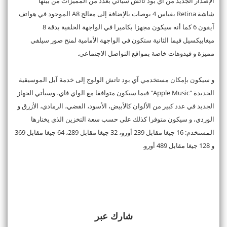
الإصدار الجديد من آي بود تاتش سيأتي بعدد من المميزات من بينها
شاشة Retina بقياس 4 بوصات بالإضافة إلى معالج A8 الموجود في هواتف
آيفون 6 كما أنه سيكون مجهزا بكاميرا في الواجهة الخلفية بدقة 8
ميغابيكسيل فيما الثانية ستكون في الواجهة الأمامية لمنح صور سيلفي
مميزة و فيدوهات خاصة بمواقع التواصل الاجتماعي.
و سيكون بإمكان مستخدمي آي بود تاتش الولوج إلى خدمة آبل الموسيقية
الجديدة "Apple Music" فيما سيكون متوافقا مع الواي فاي، وسيأتي الجهاز
الجديد في عدد كبير من الألوان كالأبيض، الأسود، الفضي، الرمادي، الأزرق و
الوردي، و سيكون متوفرا كذلك على حسب سعة التخزين الذي يختارها
المستخدم: 16 جيغا مقابل 239 أورو، 32 جيغا مقابل 289، 64 جيغا مقابل 369
و 128 جيغا مقابل 489 أورو.
شارك عبر