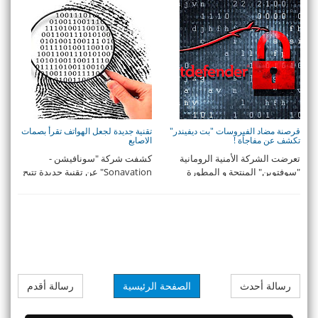
كان له الفضل في ...
قرصنة مضاد الفيروسات "بت ديفيندر"
تقنية جديدة لجعل الهواتف تقرأ بصمات
تكشف عن مفاجأة !
الاصابع
تعرضت الشركة الأمنية الرومانية
كشفت شركة "سونافيشن -
"سوفتوين" المنتجة و المطورة
Sonavation" عن تقنية جديدة تتيح
لبرنامج مضادات ...
إمكانية قراءة الهوات ...
رسالة أحدث
الصفحة الرئيسية
رسالة أقدم