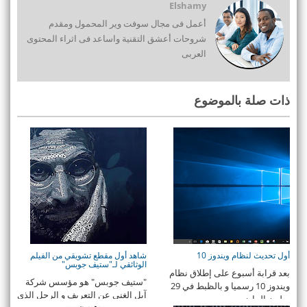
Elshamy
أعمل فى مجال سوفت وير المحمول ومقدم
شروحات أعشق التقنية واساعد فى اثراء المحتوى
العربى
ذات صلة بالموضوع
أول تحديث لنظام ويندوز 10
شاهد أول مقطع تشويقي من الفيلم
الوثائقي لـ"ستيف جوبس"
بعد قرابة أسبوع على إطلاق نظام
"ستيف جوبس" هو مؤسس شركة
ويندوز 10 رسميا و بالظبط في 29
آبل الغني عن التعريف و الرجل الذي
يوليوز الماض ...