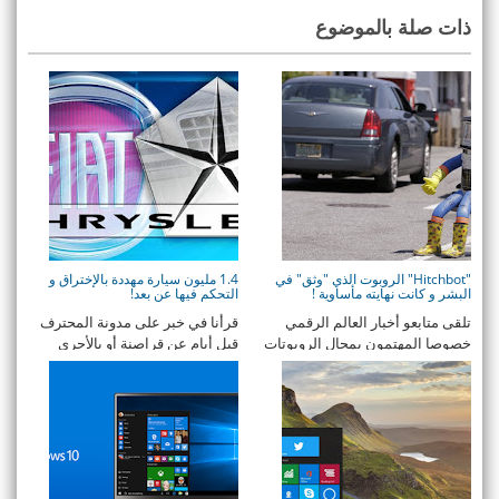
ذات صلة بالموضوع
"Hitchbot" الروبوت الذي "وثق" في
1.4 مليون سيارة مهددة بالإختراق و
البشر و كانت نهايته مأساوية !
التحكم فيها عن بعد!
تلقى متابعو أخبار العالم الرقمي
قرأنا في خبر على مدونة المحترف
خصوصا المهتمون بمجال الروبوتات
قبل أيام عن قراصنة أو بالأحرى
صدمة كبيرة ...
خبراء أمن اقت ...