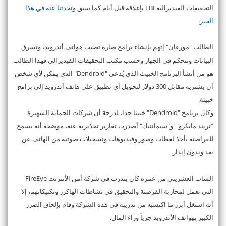
التحقيقات الفيديرالية FBI بإغلاقه قبل أيام كما سبق و
تحدثنا عنه في هذا
الخبر
.
الطالب "مورغان" إتهم بإنشاء برامج ضارة تصيب هواتف أندرويد، وتسرق
البيانات وتتحكم في الجهاز وحسب مكتب التحقيقات الفيديرالي فهذا الطالب
هو من أنشأ البرنامج الخبيث الذي يُدعى "Dendroid" الذي يمكن لأي شخص
أن يشتريه مقابل 300 دولار لتحويل أي تطبيق على هاتف أندرويد إلى برامج
خبيثة.
وكان برنامج "Dendroid" خبيثا جدا، لدرجة أن شركات الحماية الشهيرة
"تريند مايكرو" و"سيمانتيك" أصدرت تقارير تحذيرية عنه، موضحة أنه يسمح
للقراصنة بأخذ لقطات وصور وفيديوهات وتسجيلات صوتية من الهاتف عن
بعد وبدون إنذار.
الشاب العشريني من عمره كان يتدرب في شركة أمن الأنترنت FireEye
التي تعمل لمحاربة القرصنة والتحقيق في نشاطات الهاكرز وتكتيكاتهم، إلا
أنه استغل أبرز ما اكتسبه من تدريبه في هذه الشركة وقام بإلحاق الضرر
الكبير بهواتف الأندرويد جرياً وراء المال.