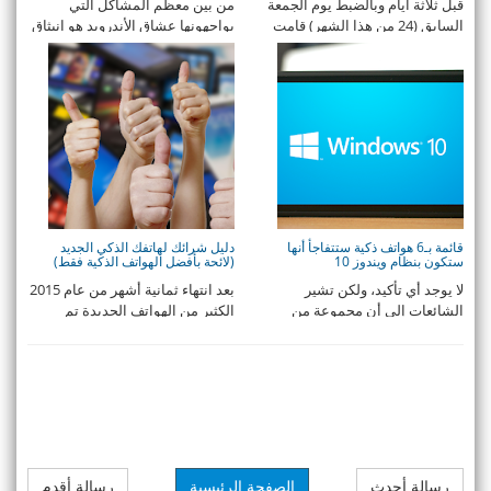
قبل ثلاثة أيام وبالضبط يوم الجمعة
من بين معظم المشاكل التي
السابق (24 من هذا الشهر) قامت
يواجهونها عشاق الأندرويد هو انبثاق
مايكروسوفت ...
مشكلة No Conne ...
قائمة بـ6 هواتف ذكية ستتفاجأ أنها
دليل شرائك لهاتفك الذكي الجديد
ستكون بنظام ويندوز 10
(لائحة بأفضل الهواتف الذكية فقط)
لا يوجد أي تأكيد، ولكن تشير
بعد انتهاء ثمانية أشهر من عام 2015
الشائعات إلى أن مجموعة من
الكثير من الهواتف الجديدة تم
الهواتف الذكية سيتم ...
طرحها في ا ...
رسالة أحدث
الصفحة الرئيسية
رسالة أقدم