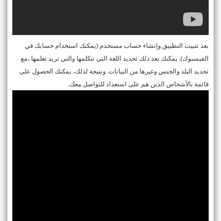
بعد تثبيت التطبيق وإنشاء حساب مستخدم (يمكنك استخدام حسابك في
الفيسبوك). يمكنك بعد ذلك تحديد اللغة التي تتكلمها والتي تريد تعلمها ،مع
تحديد البلد والجنس وغيرها من البيانات. ونتيجة لذلك، يمكنك الحصول على
قائمة بالأشخاص الذين هم على استعداد للتواصل معك.