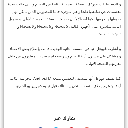
و اليوم أطلقت غووغل النسخة التجريبية الثانية من النظام و التي جاءت بعدة
تحسينات عن سابقتها طبعا و هي متوفرة حاليا للمطورين الذين يمكن لهم
تحميلها و تجربتها ، كما أنه بالإمكان تحديث النسخة التجريبية الأولى أو تحميل
الثانية مباشرة على الأجهزة التالية : Nexus 5 و Nexus 6 و Nexus 9 و
Nexus Player.
و أشارت غووغل أنها في النسخة الثانية الجديدة قامت بإصلاح بعض الأخطاء
و مشاكل على مستوى أداء النظام وسرعته قام برصدها المطورون من خلال
تجربتهم للنسخة الأولى.
كما تضيف غووغل أنها ستسعى لتحسين نسخة Android M التجريبية الثانية
أيضا وتعتزم إطلاق النسخة التجريبية الثالثة قبل نهاية شهر يوليو الجاري.
شارك عبر