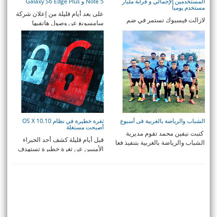
المستخدمين الإجمالي و قرابة مليار
Note 5 و Galaxy S6 Edge Plus
مستخدم يومياً
على بعد أيام قليلة من إعلان شركة
لازالت فيسبوك تستمر في ضم
سامسونغ عن وصول هاتفيها
الملايين من المستخدمين و تحقق
الجديدين Gal ...
قفزات عالية في معد ...
الشباب والرياضة بالغربية فى أسبوع
ثغرة خطيرة في نظام OS X 10.10
أصبحت مستغلة
كتبت نيفين محمد تقوم مديرية
قبل أيام قليلة كشف أحد الخبراء
الشباب والرياضة بالغربية بتنفيذ فعا
الأمنيين عن ثغرة خطيرة تستهدف
...
نظام آبل ...