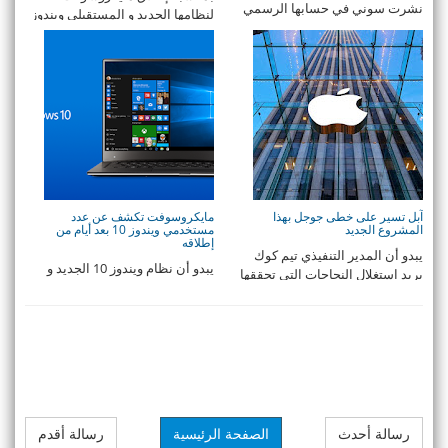
نشرت سوني في حسابها الرسمي
لنظامها الجديد و المستقبلي ويندوز
Sony Xperia على تويتر تغريدة
10، أطلقت تويتر ...
تخبرنا فيها بقدوم ...
آبل تسير على خطى جوجل بهذا
مايكروسوفت تكشف عن عدد
المشروع الجديد
مستخدمي ويندوز 10 بعد أيام من
إطلاقه
يبدو أن المدير التنفيذي تيم كوك
يبدو أن نظام ويندوز 10 الجديد و
يريد استغلال النجاحات التي تحققها
الخاص بشركة مايكروسوفت قد
آبل في ا ...
حطم كل توقعات ال ...
رسالة أحدث
الصفحة الرئيسية
رسالة أقدم