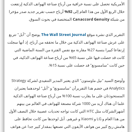
الأمريكية تحصل على نسبة خرافية من أرباح صناعة الهواتف الذكية إرتفعت
خلال الربع الأول من هذا العام إلى
92%
أرباح حسب تقرير جديد صدر مؤخرا
من شبكة
Canaccord Genuity
المتختصة في بحوث السوق.
التقرير الذي نشره موقع
The Wall Street Journal
يوضح أن "آبل" تتربع
على عرش صناعة الهواتف الذكية من خلال ما تحققه من أرباح، إذ أنها سجلت
إرتفاعا كبيرا بنسبة 27% مقارنة مع نفس الفترة من السنة الماضية التي
كانت قد حصلت فيها على نسبة 65% من أرباح صناعة الهواتف الذكية، في
حين كانت "سامسونغ" قد حصلت على نسبة 15%.
وأوضح السيد "نيل ماوستون" الذي يعتبر المدير التنفيدي لشركة Strategy
Analytics في خضم هذا التفريرأن "سامسونغ" و "آبل" لوحدهما يعتبران
المستحوذتان على ما يقارب نسبة 100% من أرباح صناعة الهواتف الذكية
علما أن هناك أزيد من 1000 شركة مصنعة للهواتف في العالم من بينهم
أشهرالشركات مثل HTC التي كانت تواجه تحديات عصيبة خلال النصف الأول
من هذا العام و LG و Xiaomi و غيرهم.. آبل لوحدها من كانت تحافظ على
هامش ربح كبير من هواتف الآيفون التي تصنعها بمقدار كبير جدا عن هواتف