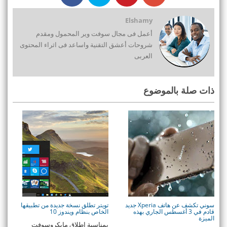
Elshamy
أعمل فى مجال سوفت وير المحمول ومقدم
شروحات أعشق التقنية واساعد فى اثراء المحتوى
العربى
ذات صلة بالموضوع
سوني تكشف عن هاتف Xperia جديد
تويتر تطلق نسخة جديدة من تطبيقها
قادم في 3 أغسطس الجاري بهذه
الخاص بنظام ويندوز 10
الميزة
بمناسبة إطلاق مايكروسوفت